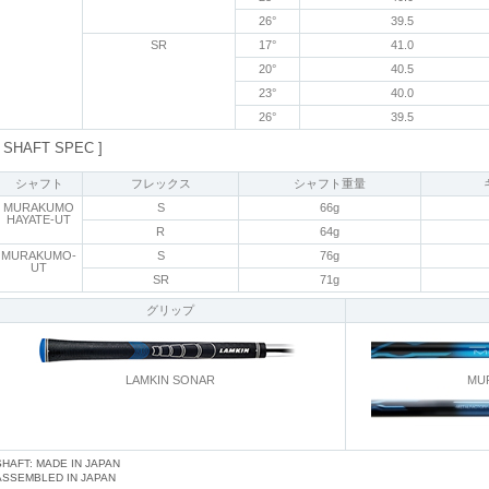
26°
39.5
SR
17°
41.0
20°
40.5
23°
40.0
26°
39.5
[ SHAFT SPEC ]
シャフト
フレックス
シャフト重量
MURAKUMO
S
66g
HAYATE-UT
R
64g
MURAKUMO-
S
76g
UT
SR
71g
グリップ
LAMKIN SONAR
MUR
SHAFT: MADE IN JAPAN
ASSEMBLED IN JAPAN