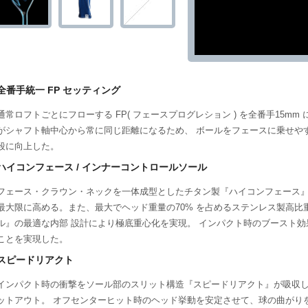
全番手統一 FP セッティング
通常ロフトごとにフローする FP( フェースプログレション ) を全番手15m
がシャフト軸中心から常に同じ距離になるため、 ボールをフェースに乗せや
段に向上した。
ハイコンフェース / インナーコントロールソール
フェース・クラウン・ネックを一体成型としたチタン製『ハイコンフェース』
最大限に高める。また、最大でヘッド重量の70% を占めるステンレス製高
ル』の最適な内部 設計により極底重心化を実現。 インパクト時のブースト
ことを実現した。
スピードリアクト
インパクト時の衝撃をソール部のスリット構造『スピードリアクト』が吸収し
ットアウト。 オフセンターヒット時のヘッド挙動を安定させて、球の曲がり