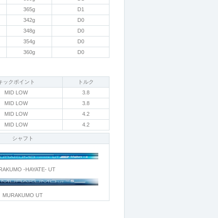
365g
D1
342g
D0
348g
D0
354g
D0
360g
D0
キックポイント
トルク
MID LOW
3.8
MID LOW
3.8
MID LOW
4.2
MID LOW
4.2
シャフト
AKUMO -HAYATE- UT
MURAKUMO UT