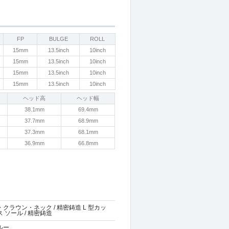
FP
BULGE
ROLL
15mm
13.5inch
10inch
15mm
13.5inch
10inch
15mm
13.5inch
10inch
15mm
13.5inch
10inch
ヘッド高
ヘッド幅
38.1mm
69.4mm
37.7mm
68.9mm
37.3mm
68.1mm
36.9mm
66.8mm
クラウン・ネック / 精密鋳造 L 型カッ
 ソール / 精密鋳造
ルー