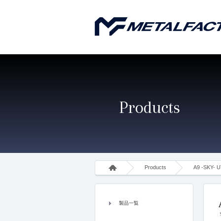
Products
Products
A9 -SKY- U
製品一覧