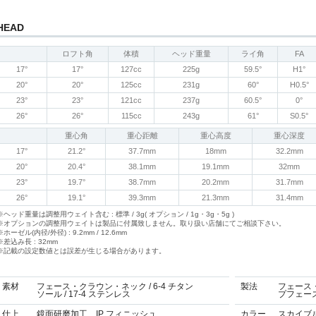
HEAD
ロフト角
体積
ヘッド重量
ライ角
FA
17°
17°
127cc
225g
59.5°
H1°
20°
20°
125cc
231g
60°
H0.5°
23°
23°
121cc
237g
60.5°
0°
26°
26°
115cc
243g
61°
S0.5°
重心角
重心距離
重心高度
重心深度
17°
21.2°
37.7mm
18mm
32.2mm
20°
20.4°
38.1mm
19.1mm
32mm
23°
19.7°
38.7mm
20.2mm
31.7mm
26°
19.1°
39.3mm
21.3mm
31.4mm
※ヘッド重量は調整用ウェイト含む : 標準 / 3g( オプション / 1g・3g・5g )
※オプションの調整用ウェイトは製品に付属致しません。取り扱い店舗にてご相談下さい。
※ホーゼル(内径/外径) : 9.2mm / 12.6mm
※差込み長 : 32mm
※記載の設定数値とは誤差が生じる場合があります。
素材
フェース・クラウン・ネック / 6-4 チタン
製法
フェース・
ソール / 17-4 ステンレス
プフェース
仕上
鏡面研磨加工、IP フィニッシュ
カラー
スカイブ