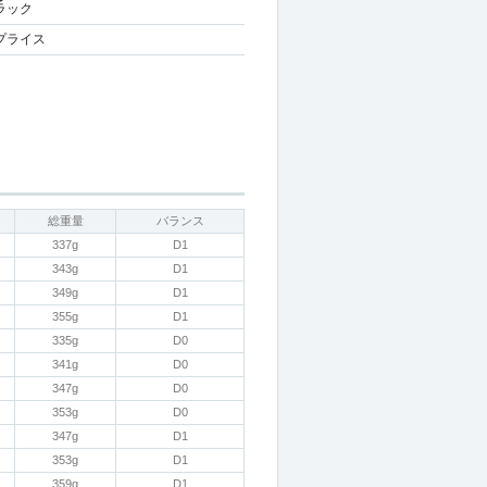
ラック
プライス
総重量
バランス
337g
D1
343g
D1
349g
D1
355g
D1
335g
D0
341g
D0
347g
D0
353g
D0
347g
D1
353g
D1
359g
D1