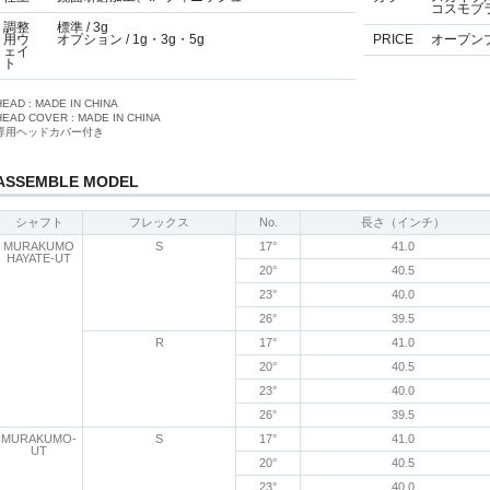
コスモブ
調整
標準 / 3g
用ウ
オプション / 1g・3g・5g
PRICE
オープン
ェイ
ト
HEAD : MADE IN CHINA
HEAD COVER : MADE IN CHINA
専用ヘッドカバー付き
ASSEMBLE MODEL
シャフト
フレックス
No.
長さ（インチ）
MURAKUMO
S
17°
41.0
HAYATE-UT
20°
40.5
23°
40.0
26°
39.5
R
17°
41.0
20°
40.5
23°
40.0
26°
39.5
MURAKUMO-
S
17°
41.0
UT
20°
40.5
23°
40.0