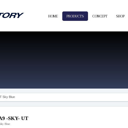
HOME
PRODUCTS
CONCEPT
SHOP
T Sky Blue
A9 -SKY- UT
Sky Blue